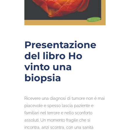
Presentazione
del libro Ho
vinto una
biopsia
Ricevere una diagnosi di tumore non è mai
piacevole e spesso lascia paziente e
familiari nel terrore e nello sconforto
assoluti. Un momento fragile che si
incontra, anzi scontra, con una sanità