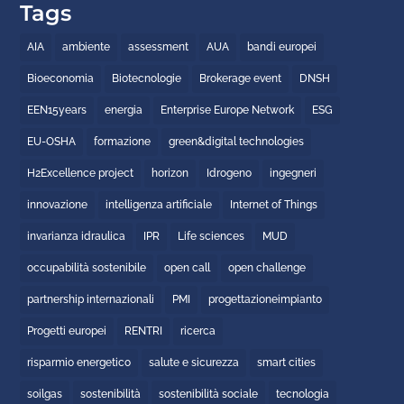
Tags
AIA
ambiente
assessment
AUA
bandi europei
Bioeconomia
Biotecnologie
Brokerage event
DNSH
EEN15years
energia
Enterprise Europe Network
ESG
EU-OSHA
formazione
green&digital technologies
H2Excellence project
horizon
Idrogeno
ingegneri
innovazione
intelligenza artificiale
Internet of Things
invarianza idraulica
IPR
Life sciences
MUD
occupabilità sostenibile
open call
open challenge
partnership internazionali
PMI
progettazioneimpianto
Progetti europei
RENTRI
ricerca
risparmio energetico
salute e sicurezza
smart cities
soilgas
sostenibilità
sostenibilità sociale
tecnologia