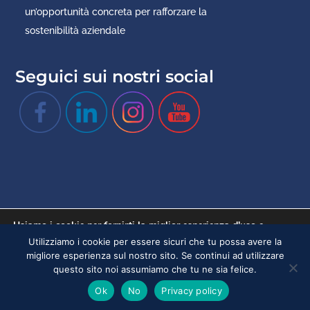
un’opportunità concreta per rafforzare la
sostenibilità aziendale
Seguici sui nostri social
Usiamo i cookie per fornirti la miglior esperienza d'uso e
Copyright 2022 Fast - Tutti i diritti riservati - Federazione delle
navigazione sul nostro sito web. Puoi trovare altre informazioni
Utilizziamo i cookie per essere sicuri che tu possa avere la
riguardo a quali cookie usiamo sul sito o disabilitarli nelle
associazioni scientifiche e tecniche - piazzale R. Morandi 2, 20121
migliore esperienza sul nostro sito. Se continui ad utilizzare
impostazioni
.
questo sito noi assumiamo che tu ne sia felice.
Milano (Mi) - C.F. 00916540156 - P.IVA 00916540156 | REA:1603930 -
Accetta
Rifiuta
Ok
No
Privacy policy
fast@pec.cumail.it