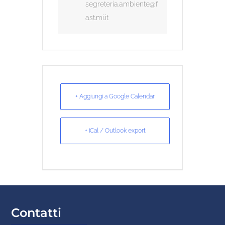
segreteria.ambiente@f
ast.mi.it
+ Aggiungi a Google Calendar
+ iCal / Outlook export
Contatti