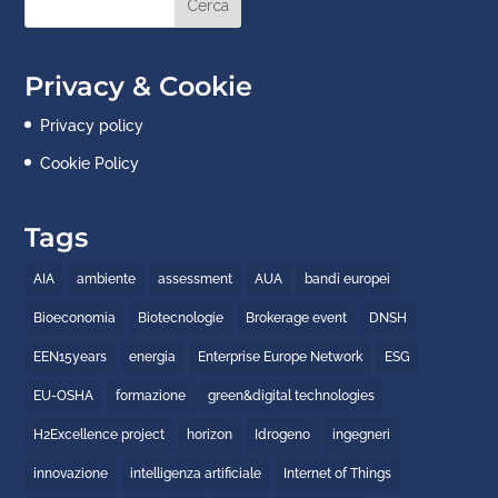
Privacy & Cookie
Privacy policy
Cookie Policy
Tags
AIA
ambiente
assessment
AUA
bandi europei
Bioeconomia
Biotecnologie
Brokerage event
DNSH
EEN15years
energia
Enterprise Europe Network
ESG
EU-OSHA
formazione
green&digital technologies
H2Excellence project
horizon
Idrogeno
ingegneri
innovazione
intelligenza artificiale
Internet of Things