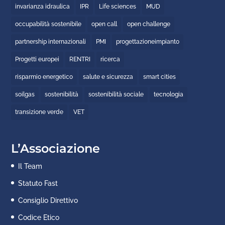
invarianza idraulica
IPR
Life sciences
MUD
occupabilità sostenibile
open call
open challenge
partnership internazionali
PMI
progettazioneimpianto
Progetti europei
RENTRI
ricerca
risparmio energetico
salute e sicurezza
smart cities
soilgas
sostenibilità
sostenibilità sociale
tecnologia
transizione verde
VET
L’Associazione
Il Team
Statuto Fast
Consiglio Direttivo
Codice Etico